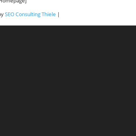
Homepage]
by
SEO Consulting Thiele
|