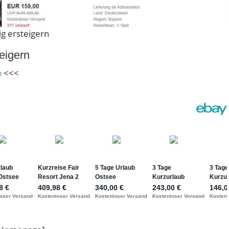
g ersteigern
eigern
n
<<<