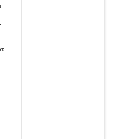
u
.
rt