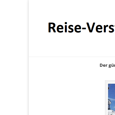
Reisen ersteigern
Der gü